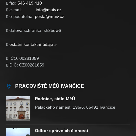
fax:
546 419 410

e-mail:
info@muiv.cz

e-podatelna:
posta@muiv.cz

datová schránka: sh2bdw6

ostatní kontaktní údaje »

IČO: 00281859

DIČ: CZ00281859

PRACOVIŠTĚ MĚÚ IVANČICE
Radnice, sídlo MěÚ
Palackého náměstí 196/6, 66491 Ivančice
Odbor správních činností