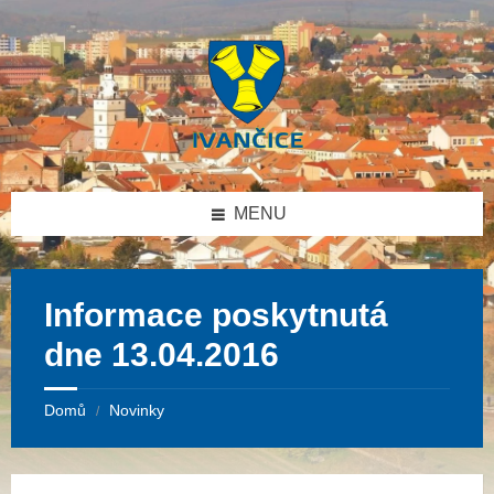
Přeskočit
Přeskočit
Přeskočit
na
na
na
obsah
levý
patičku
panel
MENU
Informace poskytnutá
dne 13.04.2016
Domů
Novinky
/