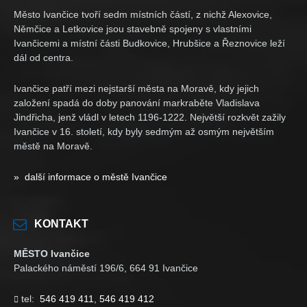
Město Ivančice tvoří sedm místních částí, z nichž Alexovice,
Němčice a Letkovice jsou stavebně spojeny s vlastními
Ivančicemi a místní části Budkovice, Hrubšice a Řeznovice leží
dál od centra.
Ivančice patří mezi nejstarší města na Moravě, kdy jejich
založení spadá do doby panování markraběte Vladislava
Jindřicha, jenž vládl v letech 1196-1222. Největší rozkvět zažily
Ivančice v 16. století, kdy byly sedmým až osmým největším
městě na Moravě.
» další informace o městě Ivančice
KONTAKT
MĚSTO Ivančice
Palackého náměstí 196/6, 664 91 Ivančice
tel:
546 419 411
,
546 419 412
