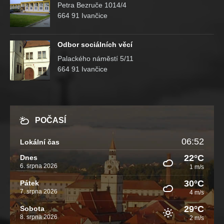
Petra Bezruče 1014/4
664 91 Ivančice
Odbor sociálních věcí
Palackého náměstí 5/11
664 91 Ivančice
POČASÍ
06:52
Lokální čas
22°C
Dnes
6. srpna 2026
1 m/s
30°C
Pátek
7. srpna 2026
4 m/s
29°C
Sobota
8. srpna 2026
2 m/s