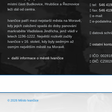
místní části Budkovice, Hrubšice a Řeznovice
tel:
546 419

leží dál od centra.
fax:
546 419

e-mail

Ivančice patří mezi nejstarší města na Moravě,
e-podatelna

kdy jejich založení spadá do doby panování
markraběte Vladislava Jindřicha, jenž vládl v
datová schr

letech 1196-1222. Největší rozkvět zažily
Ivančice v 16. století, kdy byly sedmým až
ostatní kont

osmým největším městě na Moravě.
IČO: 00281

» další informace o městě Ivančice
DIČ: CZ002

© 2026 Město Ivančice