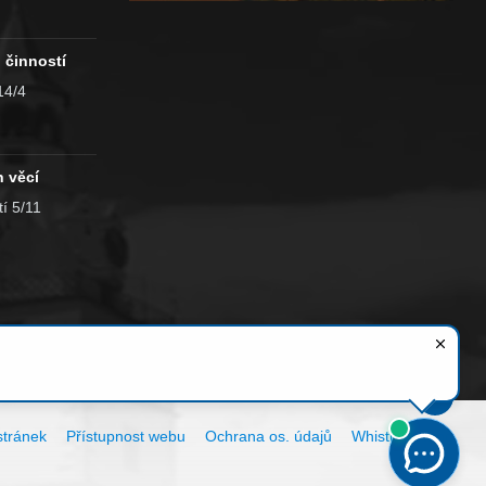
 činností
14/4
h věcí
í 5/11
tránek
Přístupnost webu
Ochrana os. údajů
Whistleblowing
Cookies