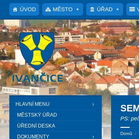
Přeskočit
Přeskočit
Přeskočit
Přeskočit
na
na
na
na
ÚVOD
MĚSTO
ÚŘAD
obsah
levý
pravý
patičku
panel
panel
HLAVNÍ MENU
SEM
MĚSTSKÝ ÚŘAD
PS: pe
ÚŘEDNÍ DESKA
Domů
/
DOKUMENTY