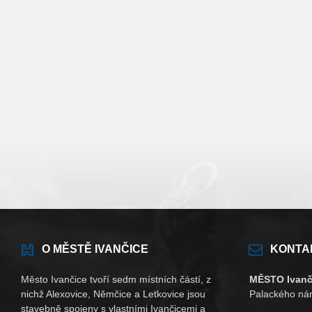
O MĚSTĚ IVANČICE
KONTA
Město Ivančice tvoří sedm místních částí, z
MĚSTO Ivanč
nichž Alexovice, Němčice a Letkovice jsou
Palackého nám
stavebně spojeny s vlastními Ivančicemi a