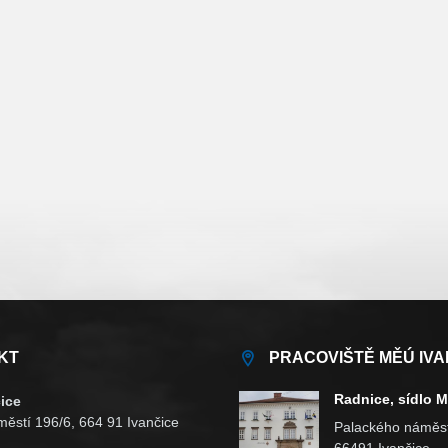
KT
PRACOVIŠTĚ MĚÚ IVA
Radnice, sídlo 
ice
ěstí 196/6, 664 91 Ivančice
Palackého náměst