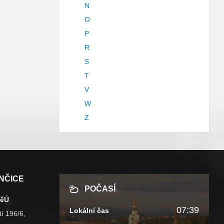
N
O
P
R
S
T
V
W
Z
NČICE
POČASÍ
MěÚ
07:39
Lokální čas
í 196/6,