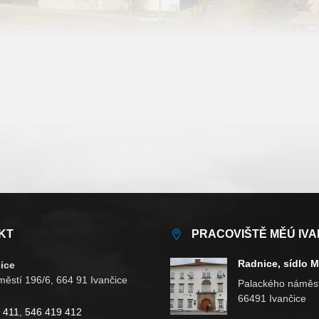
KT
PRACOVIŠTĚ MĚÚ IVA
Radnice, sídlo 
ice
ěstí 196/6, 664 91 Ivančice
Palackého náměst
66491 Ivančice
 411
,
546 419 412