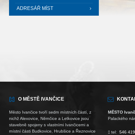
ADRESÁŘ MÍST
O MĚSTĚ IVANČICE
KONTA
Město Ivančice tvoří sedm místních částí, z
MĚSTO Ivanč
nichž Alexovice, Němčice a Letkovice jsou
Palackého nám
stavebně spojeny s vlastními Ivančicemi a
místní části Budkovice, Hrubšice a Řeznovice
tel:
546 419
