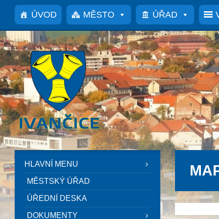
Přeskočit
Přeskočit
Přeskočit
na
na
na
ÚVOD
MĚSTO
ÚŘAD
obsah
levý
patičku
panel
HLAVNÍ MENU
MAP
MĚSTSKÝ ÚŘAD
ÚŘEDNÍ DESKA
DOKUMENTY