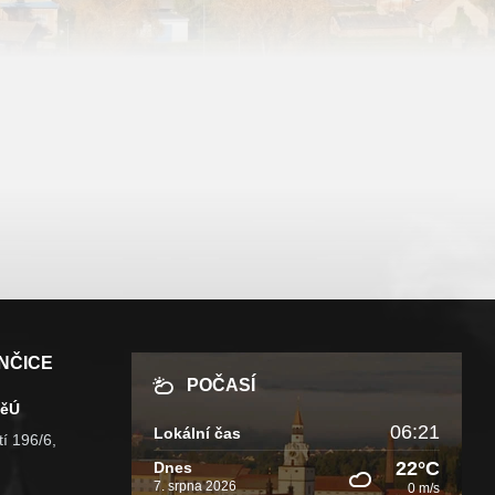
NČICE
POČASÍ
MěÚ
06:21
Lokální čas
í 196/6,
22°C
Dnes
7. srpna 2026
0 m/s