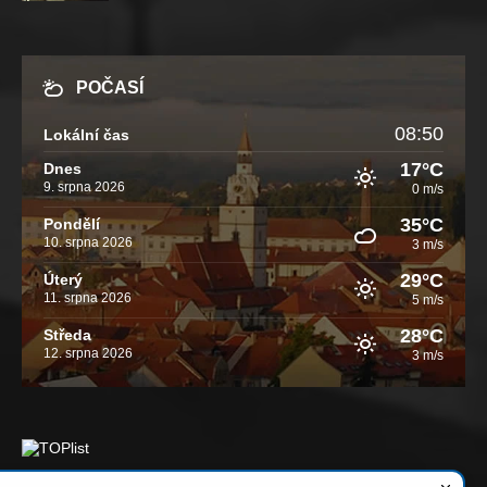
POČASÍ
08:50
Lokální čas
17°C
Dnes
9. srpna 2026
0 m/s
35°C
Pondělí
10. srpna 2026
3 m/s
29°C
Úterý
11. srpna 2026
5 m/s
28°C
Středa
12. srpna 2026
3 m/s