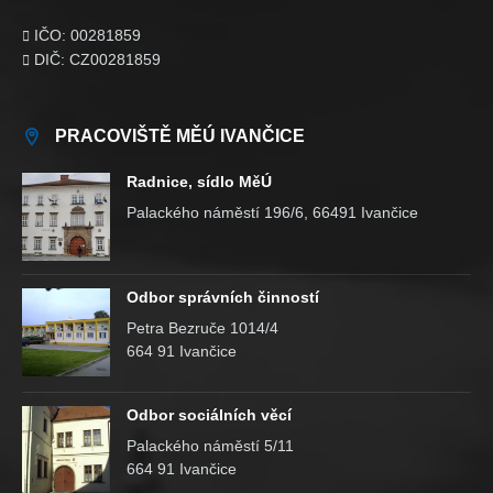
IČO: 00281859

DIČ: CZ00281859

PRACOVIŠTĚ MĚÚ IVANČICE
Radnice, sídlo MěÚ
Palackého náměstí 196/6, 66491 Ivančice
Odbor správních činností
Petra Bezruče 1014/4
664 91 Ivančice
Odbor sociálních věcí
Palackého náměstí 5/11
664 91 Ivančice