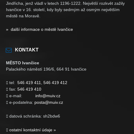
Jindřicha, jenž vládl v letech 1196-1222. Největší rozkvět zažily
Ivančice v 16. století, kdy byly sedmým až osmým největším
městě na Moravě.
» další informace o městě Ivančice
KONTAKT
MĚSTO Ivančice
Palackého náměstí 196/6, 664 91 Ivančice
tel:
546 419 411
,
546 419 412

fax:
546 419 410

e-mail:
info@muiv.cz

e-podatelna:
posta@muiv.cz

datová schránka: sh2bdw6

ostatní kontaktní údaje »
