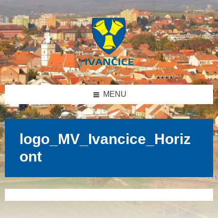
Přeskočit
Přeskočit
Přeskočit
na
na
na
obsah
levý
patičku
panel
MENU
logo_MV_Ivancice_Horiz
ont