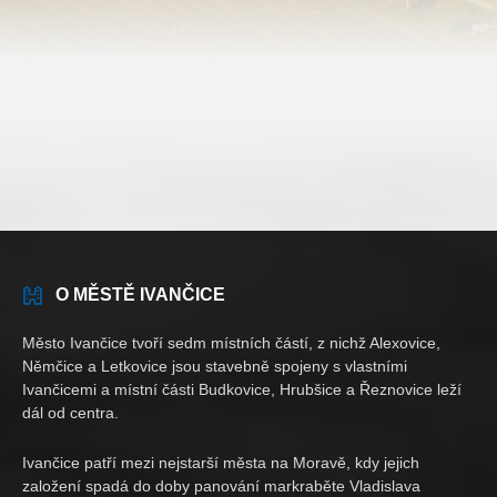
O MĚSTĚ IVANČICE
Město Ivančice tvoří sedm místních částí, z nichž Alexovice,
Němčice a Letkovice jsou stavebně spojeny s vlastními
Ivančicemi a místní části Budkovice, Hrubšice a Řeznovice leží
dál od centra.
Ivančice patří mezi nejstarší města na Moravě, kdy jejich
založení spadá do doby panování markraběte Vladislava