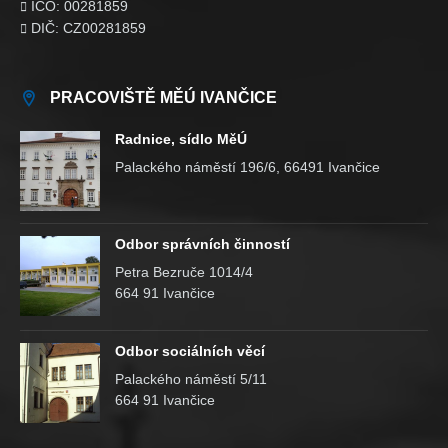
IČO: 00281859

DIČ: CZ00281859

PRACOVIŠTĚ MĚÚ IVANČICE
Radnice, sídlo MěÚ
Palackého náměstí 196/6, 66491 Ivančice
Odbor správních činností
Petra Bezruče 1014/4
664 91 Ivančice
Odbor sociálních věcí
Palackého náměstí 5/11
664 91 Ivančice