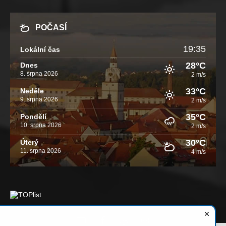
POČASÍ
19:35
Lokální čas
28°C
Dnes
8. srpna 2026
2 m/s
33°C
Neděle
9. srpna 2026
2 m/s
35°C
Pondělí
10. srpna 2026
2 m/s
30°C
Úterý
11. srpna 2026
4 m/s
Email
Facebook
YouTube
Instagram