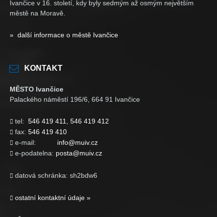
Ivančice v 16. století, kdy byly sedmým až osmým největším
městě na Moravě.
» další informace o městě Ivančice
KONTAKT
MĚSTO Ivančice
Palackého náměstí 196/6, 664 91 Ivančice
tel:
546 419 411
,
546 419 412

fax:
546 419 410

e-mail:
info@muiv.cz

e-podatelna:
posta@muiv.cz

datová schránka: sh2bdw6

ostatní kontaktní údaje »
