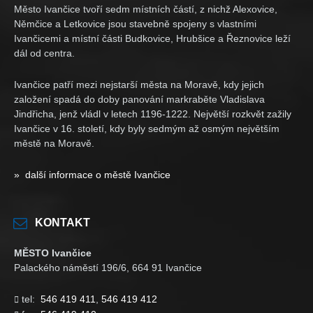
Město Ivančice tvoří sedm místních částí, z nichž Alexovice,
Němčice a Letkovice jsou stavebně spojeny s vlastními
Ivančicemi a místní části Budkovice, Hrubšice a Řeznovice leží
dál od centra.
Ivančice patří mezi nejstarší města na Moravě, kdy jejich
založení spadá do doby panování markraběte Vladislava
Jindřicha, jenž vládl v letech 1196-1222. Největší rozkvět zažily
Ivančice v 16. století, kdy byly sedmým až osmým největším
městě na Moravě.
» další informace o městě Ivančice
KONTAKT
MĚSTO Ivančice
Palackého náměstí 196/6, 664 91 Ivančice
tel:
546 419 411
,
546 419 412
