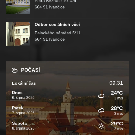
Petra Bezruče 1014/4
664 91 Ivančice
Odbor sociálních věcí
Palackého náměstí 5/11
664 91 Ivančice
POČASÍ
09:31
Lokální čas
24°C
Dnes
6. srpna 2026
3 m/s
28°C
Pátek
7. srpna 2026
3 m/s
29°C
Sobota
8. srpna 2026
3 m/s