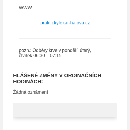
WWW:
praktickylekar-halova.cz
pozn.: Odběry krve v pondělí, úterý,
čtvrtek 06:30 – 07:15
HLÁŠENÉ ZMĚNY V ORDINAČNÍCH
HODINÁCH:
Žádná oznámení