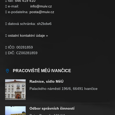
fax:
546 419 410

e-mail:
info@muiv.cz

e-podatelna:
posta@muiv.cz

datová schránka: sh2bdw6

ostatní kontaktní údaje »

IČO: 00281859

DIČ: CZ00281859

PRACOVIŠTĚ MĚÚ IVANČICE
Radnice, sídlo MěÚ
Palackého náměstí 196/6, 66491 Ivančice
Odbor správních činností