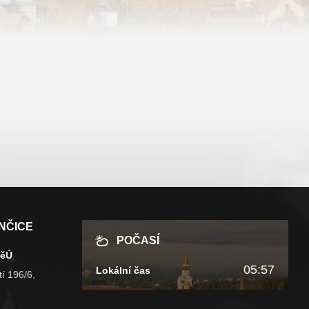
NČICE
POČASÍ
MěÚ
05:57
Lokální čas
í 196/6,