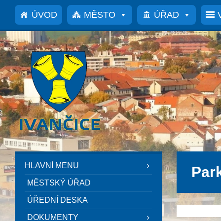
Přeskočit
Přeskočit
Přeskočit
na
na
na
ÚVOD
MĚSTO
ÚŘAD
obsah
levý
patičku
panel
HLAVNÍ MENU
Par
MĚSTSKÝ ÚŘAD
ÚŘEDNÍ DESKA
DOKUMENTY