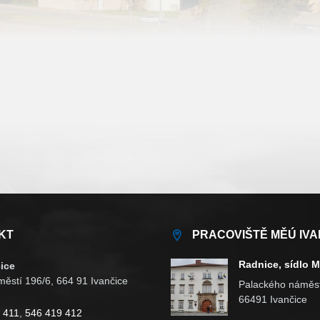
KT
PRACOVIŠTĚ MĚÚ IVA
Radnice, sídlo 
ice
ěstí 196/6, 664 91 Ivančice
Palackého náměst
66491 Ivančice
 411
,
546 419 412