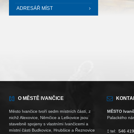
ADRESÁŘ MÍST
O MĚSTĚ IVANČICE
KONTA
Město Ivančice tvoří sedm místních částí, z
MĚSTO Ivanč
nichž Alexovice, Němčice a Letkovice jsou
Palackého nám
stavebně spojeny s vlastními Ivančicemi a
místní části Budkovice, Hrubšice a Řeznovice
tel:
546 419
