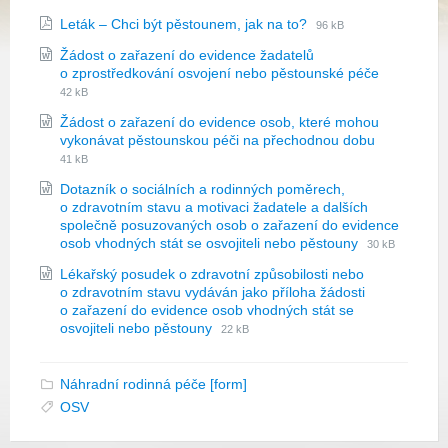
Prípona
Veľkosť
Leták – Chci být pěstounem, jak na to?
96 kB
súboru:
súboru:
Žádost o zařazení do evidence žadatelů
pdf
Prípona
Veľkosť
o zprostředkování osvojení nebo pěstounské péče
súboru:
súboru:
42 kB
docx
Žádost o zařazení do evidence osob, které mohou
Prípona
Veľkosť
vykonávat pěstounskou péči na přechodnou dobu
súboru:
súboru:
41 kB
docx
Dotazník o sociálních a rodinných poměrech,
o zdravotním stavu a motivaci žadatele a dalších
společně posuzovaných osob o zařazení do evidence
Prípona
Veľkosť
osob vhodných stát se osvojiteli nebo pěstouny
30 kB
súboru:
súboru:
Lékařský posudek o zdravotní způsobilosti nebo
docx
o zdravotním stavu vydáván jako příloha žádosti
o zařazení do evidence osob vhodných stát se
Prípona
Veľkosť
osvojiteli nebo pěstouny
22 kB
súboru:
súboru:
docx
Náhradní rodinná péče [form]
OSV