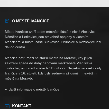
O MĚSTĚ IVANČICE
Město Ivančice tvoří sedm místních částí, z nichž Alexovice,
Němčice a Letkovice jsou stavebně spojeny s vlastními
Ivančicemi a místní části Budkovice, Hrubšice a Řeznovice leží
dál od centra.
Ivančice patří mezi nejstarší města na Moravě, kdy jejich
založení spadá do doby panování markraběte Vladislava
Jindřicha, jenž vládl v letech 1196-1222. Největší rozkvět zažily
Ivančice v 16. století, kdy byly sedmým až osmým největším
městě na Moravě.
» další informace o městě Ivančice
KONTAKT