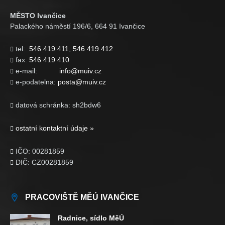
MĚSTO Ivančice
Palackého náměstí 196/6, 664 91 Ivančice
tel:
546 419 411
,
546 419 412

fax:
546 419 410

e-mail:
info@muiv.cz

e-podatelna:
posta@muiv.cz

datová schránka: sh2bdw6

ostatní kontaktní údaje »

IČO: 00281859

DIČ: CZ00281859

PRACOVIŠTĚ MĚÚ IVANČICE
Radnice, sídlo MěÚ