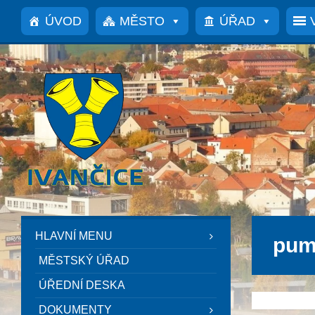
Přeskočit
Přeskočit
Přeskočit
na
na
na
ÚVOD
MĚSTO
ÚŘAD
obsah
levý
patičku
panel
HLAVNÍ MENU
pum
MĚSTSKÝ ÚŘAD
ÚŘEDNÍ DESKA
DOKUMENTY