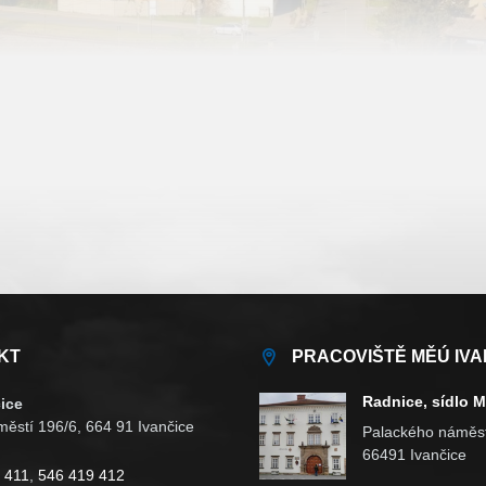
KT
PRACOVIŠTĚ MĚÚ IVA
Radnice, sídlo 
ice
ěstí 196/6, 664 91 Ivančice
Palackého náměst
66491 Ivančice
 411
,
546 419 412