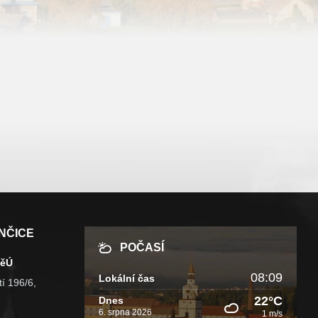
NČICE
POČASÍ
MěÚ
08:09
Lokální čas
í 196/6,
22°C
Dnes
6. srpna 2026
1 m/s