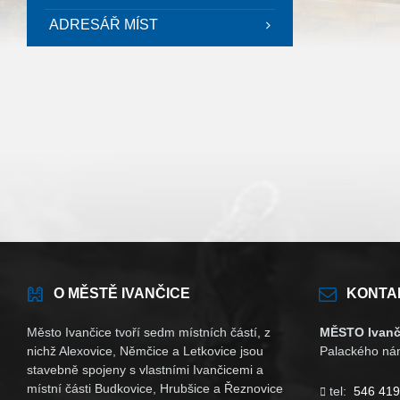
ADRESÁŘ MÍST
O MĚSTĚ IVANČICE
KONTA
Město Ivančice tvoří sedm místních částí, z
MĚSTO Ivanč
nichž Alexovice, Němčice a Letkovice jsou
Palackého nám
stavebně spojeny s vlastními Ivančicemi a
místní části Budkovice, Hrubšice a Řeznovice
tel:
546 419
