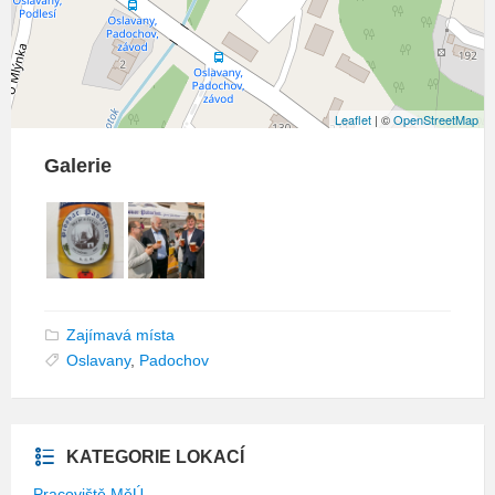
Leaflet
| ©
OpenStreetMap
Galerie
Zajímavá místa
Oslavany
,
Padochov
KATEGORIE LOKACÍ
Pracoviště MěÚ