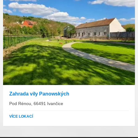
Zahrada vily Panowských
Pod Rénou, 66491 Ivančice
VÍCE LOKACÍ