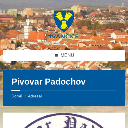
Přeskočit
Přeskočit
Přeskočit
na
na
na
obsah
pravý
patičku
panel
MENU
Pivovar Padochov
Domů
Adresář
/