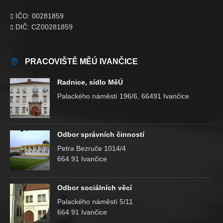
IČO: 00281859

DIČ: CZ00281859

PRACOVIŠTĚ MĚÚ IVANČICE
Radnice, sídlo MěÚ
Palackého náměstí 196/6, 66491 Ivančice
Odbor správních činností
Petra Bezruče 1014/4
664 91 Ivančice
Odbor sociálních věcí
Palackého náměstí 5/11
664 91 Ivančice