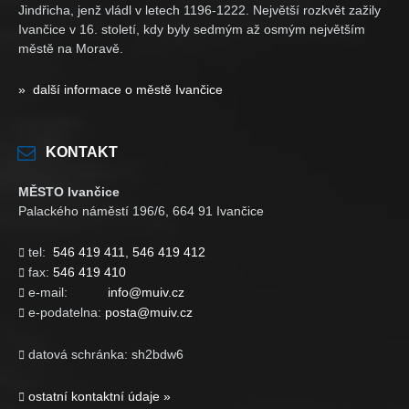
Jindřicha, jenž vládl v letech 1196-1222. Největší rozkvět zažily
Ivančice v 16. století, kdy byly sedmým až osmým největším
městě na Moravě.
» další informace o městě Ivančice
KONTAKT
MĚSTO Ivančice
Palackého náměstí 196/6, 664 91 Ivančice
tel:
546 419 411
,
546 419 412

fax:
546 419 410

e-mail:
info@muiv.cz

e-podatelna:
posta@muiv.cz

datová schránka: sh2bdw6

ostatní kontaktní údaje »
