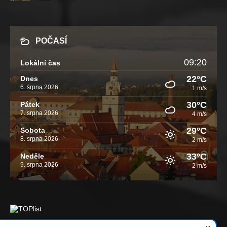
POČASÍ
09:20
Lokální čas
22°C
Dnes
6. srpna 2026
1 m/s
30°C
Pátek
7. srpna 2026
4 m/s
29°C
Sobota
8. srpna 2026
2 m/s
33°C
Neděle
9. srpna 2026
2 m/s