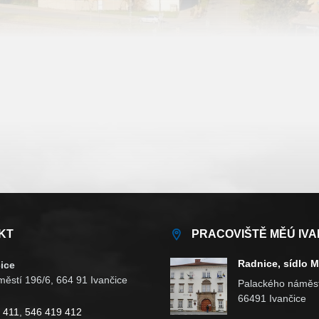
KT
PRACOVIŠTĚ MĚÚ IVA
Radnice, sídlo 
ice
ěstí 196/6, 664 91 Ivančice
Palackého náměst
66491 Ivančice
 411
,
546 419 412