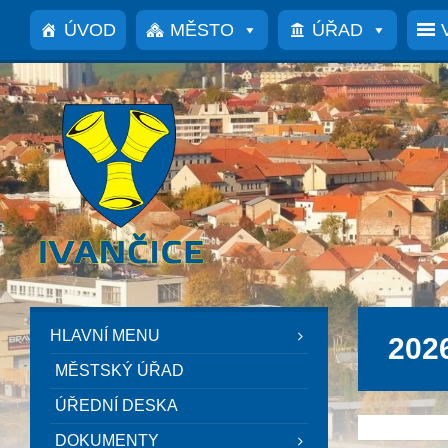
Přeskočit
Přeskočit
Přeskočit
na
na
na
ÚVOD
MĚSTO
ÚŘAD
obsah
levý
patičku
panel
HLAVNÍ MENU
202
MĚSTSKÝ ÚŘAD
ÚŘEDNÍ DESKA
DOKUMENTY