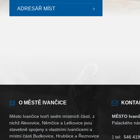
ADRESÁŘ MÍST
O MĚSTĚ IVANČICE
KONTA
Město Ivančice tvoří sedm místních částí, z
MĚSTO Ivanč
nichž Alexovice, Němčice a Letkovice jsou
Palackého nám
stavebně spojeny s vlastními Ivančicemi a
místní části Budkovice, Hrubšice a Řeznovice
tel:
546 419
