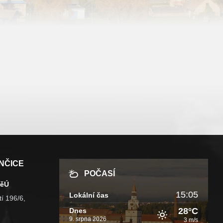
NČICE
POČASÍ
MěÚ
15:05
Lokální čas
í 196/6,
28°C
Dnes
9. srpna 2026
3 m/s