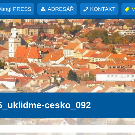
Vangl PRESS
ADRESÁŘ
KONTAKT
V
6_uklidme-cesko_092