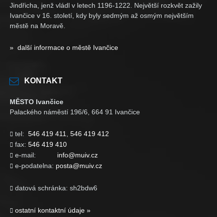
Jindřicha, jenž vládl v letech 1196-1222. Největší rozkvět zažily
Ivančice v 16. století, kdy byly sedmým až osmým největším
městě na Moravě.
» další informace o městě Ivančice
KONTAKT
MĚSTO Ivančice
Palackého náměstí 196/6, 664 91 Ivančice
tel:
546 419 411
,
546 419 412

fax:
546 419 410

e-mail:
info@muiv.cz

e-podatelna:
posta@muiv.cz

datová schránka: sh2bdw6

ostatní kontaktní údaje »
