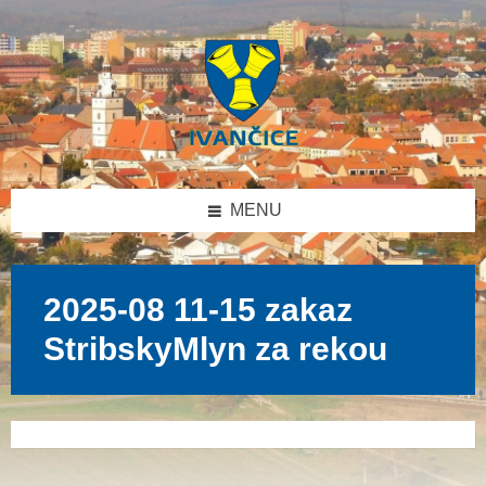
Přeskočit
Přeskočit
Přeskočit
na
na
na
obsah
levý
patičku
panel
MENU
2025-08 11-15 zakaz
StribskyMlyn za rekou