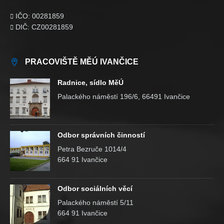
IČO: 00281859

DIČ: CZ00281859

PRACOVIŠTĚ MĚÚ IVANČICE
Radnice, sídlo MěÚ
Palackého náměstí 196/6, 66491 Ivančice
Odbor správních činností
Petra Bezruče 1014/4
664 91 Ivančice
Odbor sociálních věcí
Palackého náměstí 5/11
664 91 Ivančice