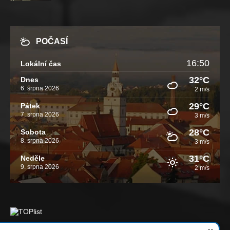
POČASÍ
16:50
Lokální čas
32°C
Dnes
6. srpna 2026
2 m/s
29°C
Pátek
7. srpna 2026
3 m/s
28°C
Sobota
8. srpna 2026
3 m/s
31°C
Neděle
9. srpna 2026
2 m/s