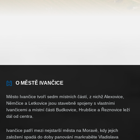
O MĚSTĚ IVANČICE
Město Ivančice tvoří sedm místních částí, z nichž Alexovice,
Němčice a Letkovice jsou stavebně spojeny s vlastními
Ivančicemi a místní části Budkovice, Hrubšice a Řeznovice leží
dál od centra.
Ivančice patří mezi nejstarší města na Moravě, kdy jejich
založení spadá do doby panování markraběte Vladislava