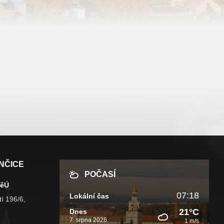
NČICE
POČASÍ
MěÚ
07:18
Lokální čas
í 196/6,
21°C
Dnes
7. srpna 2026
1 m/s