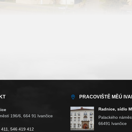
KT
PRACOVIŠTĚ MĚÚ IVA
Radnice, sídlo 
ice
ěstí 196/6, 664 91 Ivančice
Palackého náměst
66491 Ivančice
 411
,
546 419 412