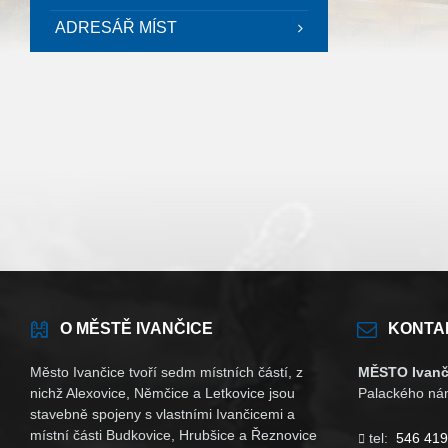
ADRESÁŘ MÍST
O MĚSTĚ IVANČICE
KONTA
Město Ivančice tvoří sedm místních částí, z
MĚSTO Ivanč
nichž Alexovice, Němčice a Letkovice jsou
Palackého nám
stavebně spojeny s vlastními Ivančicemi a
místní části Budkovice, Hrubšice a Řeznovice
tel:
546 419
