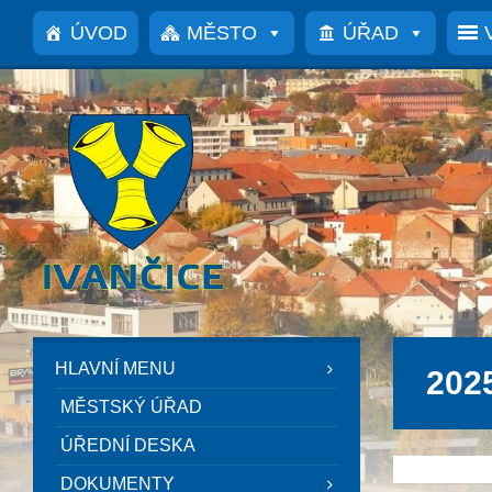
Přeskočit
Přeskočit
Přeskočit
na
na
na
ÚVOD
MĚSTO
ÚŘAD
obsah
levý
patičku
panel
HLAVNÍ MENU
2025
MĚSTSKÝ ÚŘAD
ÚŘEDNÍ DESKA
DOKUMENTY