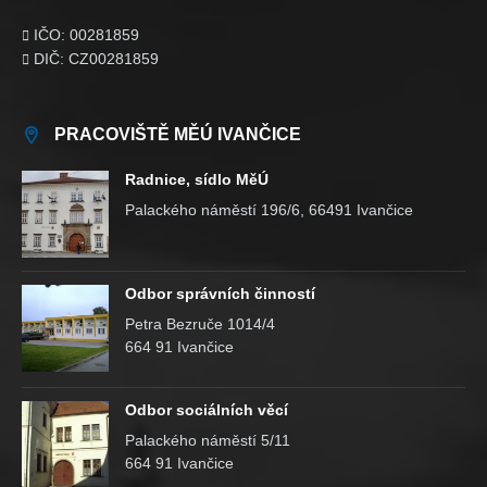
IČO: 00281859

DIČ: CZ00281859

PRACOVIŠTĚ MĚÚ IVANČICE
Radnice, sídlo MěÚ
Palackého náměstí 196/6, 66491 Ivančice
Odbor správních činností
Petra Bezruče 1014/4
664 91 Ivančice
Odbor sociálních věcí
Palackého náměstí 5/11
664 91 Ivančice