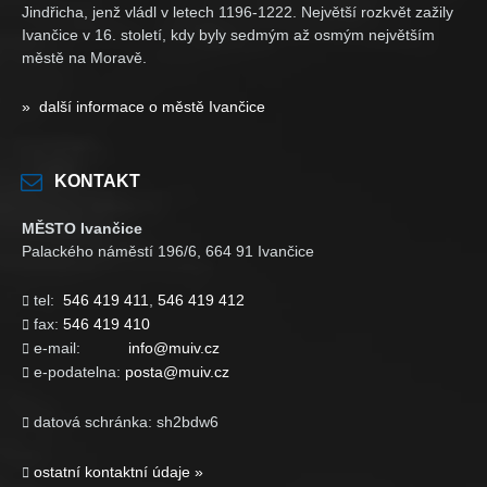
Jindřicha, jenž vládl v letech 1196-1222. Největší rozkvět zažily
Ivančice v 16. století, kdy byly sedmým až osmým největším
městě na Moravě.
» další informace o městě Ivančice
KONTAKT
MĚSTO Ivančice
Palackého náměstí 196/6, 664 91 Ivančice
tel:
546 419 411
,
546 419 412

fax:
546 419 410

e-mail:
info@muiv.cz

e-podatelna:
posta@muiv.cz

datová schránka: sh2bdw6

ostatní kontaktní údaje »
