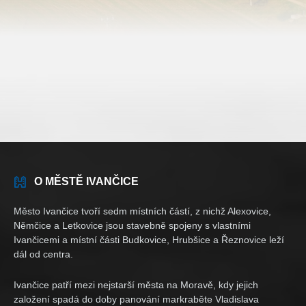
O MĚSTĚ IVANČICE
Město Ivančice tvoří sedm místních částí, z nichž Alexovice,
Němčice a Letkovice jsou stavebně spojeny s vlastními
Ivančicemi a místní části Budkovice, Hrubšice a Řeznovice leží
dál od centra.
Ivančice patří mezi nejstarší města na Moravě, kdy jejich
založení spadá do doby panování markraběte Vladislava