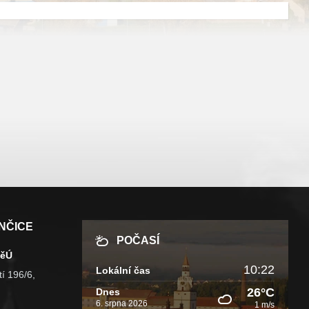
NČICE
POČASÍ
MěÚ
10:22
Lokální čas
í 196/6,
26°C
Dnes
6. srpna 2026
1 m/s