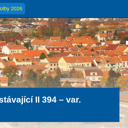
olby 2026
távající II 394 – var.