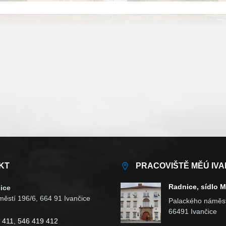
KT
PRACOVIŠTĚ MĚÚ IVA
Radnice, sídlo 
ice
ěstí 196/6, 664 91 Ivančice
Palackého náměst
66491 Ivančice
 411
,
546 419 412