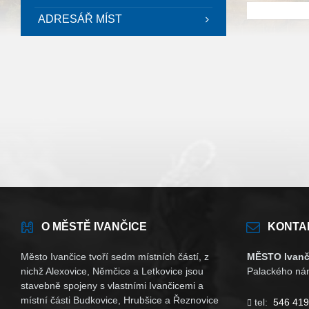
ADRESÁŘ MÍST
O MĚSTĚ IVANČICE
KONTA
Město Ivančice tvoří sedm místních částí, z
MĚSTO Ivanč
nichž Alexovice, Němčice a Letkovice jsou
Palackého nám
stavebně spojeny s vlastními Ivančicemi a
místní části Budkovice, Hrubšice a Řeznovice
tel:
546 419
