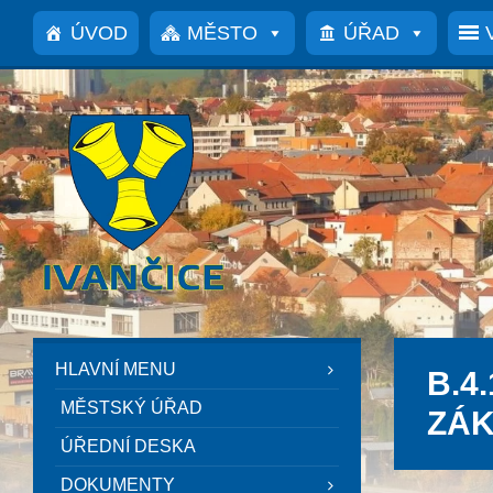
Přeskočit
Přeskočit
Přeskočit
na
na
na
ÚVOD
MĚSTO
ÚŘAD
obsah
levý
patičku
panel
HLAVNÍ MENU
B.4.
MĚSTSKÝ ÚŘAD
ZÁK
ÚŘEDNÍ DESKA
DOKUMENTY